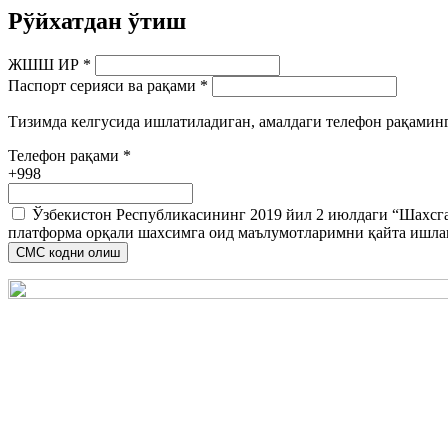
Рўйхатдан ўтиш
ЖШШ ИР
*
Паспорт серияси ва рақами
*
Тизимда келгусида ишлатиладиган, амалдаги телефон рақамин
Телефон рақами
*
+998
Ўзбекистон Республикасининг 2019 йил 2 июлдаги “Шахсг
платформа орқали шахсимга оид маълумотларимни қайта ишла
CМС кодни олиш