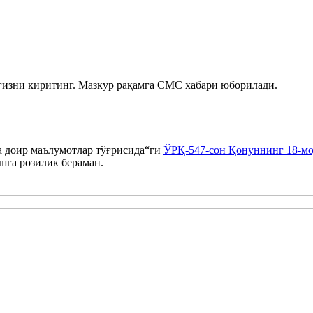
гизни киритинг. Мазкур рақамга СМС хабари юборилади.
а доир маълумотлар тўғрисида“ги
ЎРҚ-547-сон Қонуннинг 18-м
шга розилик бераман.