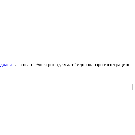
оддаси
га асосан “Электрон ҳукумат” идоралараро интеграцион