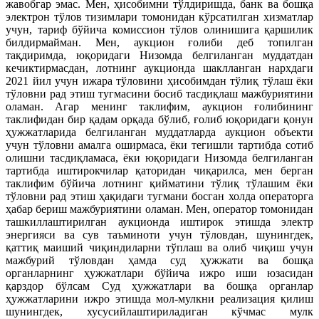
жавобгар эмас. Мен, ҳисобимни тўлдиришда, банк ва бошқа
электрон тўлов тизимлари томонидан кўрсатилган хизматлар
учун, тариф бўйича комиссион тўлов олинишига қаршилик
билдирмайман. Мен, аукцион ғолиби деб топилган
тақдиримда, юқоридаги Низомда белгиланган муддатдан
кечиктирмасдан, лотнинг аукционда шаклланган нархдаги
2021 йил учун ижара тўловини ҳисобимдан тўлиқ тўлаш ёки
тўловни рад этиш тугмасини босиб тасдиқлаш мажбуриятини
оламан. Агар менинг таклифим, аукцион ғолибининг
таклифидан бир қадам орқада бўлиб, ғолиб юқоридаги қонун
ҳужжатларида белгиланган муддатларда аукцион объекти
учун тўловни амалга оширмаса, ёки тегишли тартибда сотиб
олишни тасдиқламаса, ёки юқоридаги Низомда белгиланган
тартибда иштирокчилар қаторидан чиқарилса, мен берган
таклифим бўйича лотнинг қийматини тўлиқ тўлашим ёки
тўловни рад этиш ҳақидаги тугмани босган холда операторга
ҳабар бериш мажбуриятини оламан. Мен, оператор томонидан
ташкиллаштирилган аукционда иштирок этишда электр
энергияси ва сув таъминоти учун тўловдан, шунингдек,
қаттиқ маиший чиқиндиларни тўплаш ва олиб чиқиш учун
мажбурий тўловдан ҳамда суд ҳужжати ва бошқа
органларнинг ҳужжатлари бўйича ижро иши юзасидан
қарздор бўлсам Суд ҳужжатлари ва бошқа органлар
ҳужжатларини ижро этишда мол-мулкни реализация қилиш
шунингдек, хусусийлаштириладиган кўчмас мулк