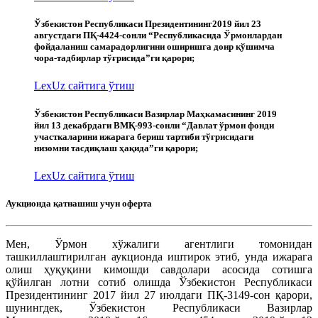
Ўзбекистон Республикаси Президентининг2019 йил 23
августдаги ПҚ-4424-сонли “Республикасида Ўрмонлардан
фойдаланиш самарадорлигини оширишга доир қўшимча
чора-тадбирлар тўғрисида”ги қарори;
LexUz сайтига ўтиш
Ўзбекистон Республикаси Вазирлар Маҳкамасининг 2019
йил 13 декабрдаги ВМҚ-993-сонли “Давлат ўрмон фонди
участкаларини ижарага бериш тартиби тўғрисидаги
низомни тасдиқлаш ҳақида”ги қарори;
LexUz сайтига ўтиш
Аукционда қатнашиш учун оферта
Мен, Ўрмон хўжалиги агентлиги томонидан
ташкиллаштирилган аукционда иштирок этиб, унда ижарага
олиш ҳуқуқини кимошди савдолари асосида сотишга
қўйилган лотни сотиб олишда Ўзбекистон Республикаси
Президентининг 2017 йил 27 июлдаги ПҚ-3149-сон қарори,
шунингдек, Ўзбекистон Республикаси Вазирлар