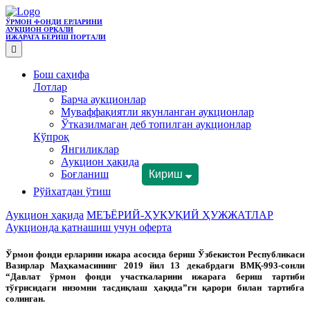
ЎРМОН ФОНДИ ЕРЛАРИНИ
АУКЦИОН ОРҚАЛИ
ИЖАРАГА БEРИШ ПОРТАЛИ
Бош саҳифа
Лотлар
Барча аукционлар
Муваффақиятли якунланган аукционлар
Ўтказилмаган деб топилган аукционлар
Кўпроқ
Янгиликлар
Аукцион ҳақида
Боғланиш
Кириш
Рўйхатдан ўтиш
Аукцион ҳақида
МЕЪЁРИЙ-ҲУҚУҚИЙ ҲУЖЖАТЛАР
Аукционда қатнашиш учун оферта
Ўрмон фонди ерларини ижара асосида бериш Ўзбекистон Республикаси
Вазирлар Маҳкамасининг 2019 йил 13 декабрдаги ВМҚ-993-сонли
“Давлат ўрмон фонди участкаларини ижарага бериш тартиби
тўғрисидаги низомни тасдиқлаш ҳақида”ги қарори билан тартибга
солинган.