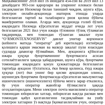
Маҳкамасининг 2018 йил 16 июндаги 454-сон ва 2019 йил 13
декабрдаги 993-сон қарорлари ва уларнинг иловаси билан
тасдиқланган Низомлар билан танишиб чиқдим, шунга кўра,
электрон онлайн-аукционда иштирок этишда уларда
белгиланган тартиб ва талабларига риоя қилиш бўйича
мажбуриятни оламан. Агарда мен, аукционда ғолиб бўлиб,
юқоридаги Низомда кўрсатилган муддат ичида лот учун
белгиланган 2021 йил учун ижара тўловини тўлиқ тўламаган
тақдиримда, мен томондан тўланган закалат пули
“O’RMONTEXNOSERVIS” давлат унитар корхонаси
(кейинги матнда “оператор” деб юритилади) ихтиёрида
қолишига қарши эмасман ва мазкур закалат пули юзасидан
судларда даъвогар бўлмайман. Мен, аукционга қўйилган
ижара ҳуқуқи буюртмачининг буюртмасига асосан
сотилаётганлиги ҳақида ҳабардорман, шунга кўра, буюртмачи
томонидан юқоридаги қонун ҳужжатларида белгиланган
тартибда аукцион тўхтатилса, ёки бекор қилинса, ёхуд ижара
ҳуқуқи (лот) ёки унинг бир қисми аукциондан олинса,
шунингдек буюртмачи буюртмасида кўрсатилган маълумотлар
ишончлилиги (ишончсизлиги) бўйича менга зарар етказилса,
бу учун оператор жавобгар бўлмаслиги ҳақида
огоҳлантирилдим. Мени электрон почта манзилимга оператор
томонидан юборилган хатлар, юборилган вақтда расман мен
томондан қабул қилганлигини тасдиқлайман ва ушбу
электрон хатларни ўз вақтида ўқимаганлигим учун, оператор