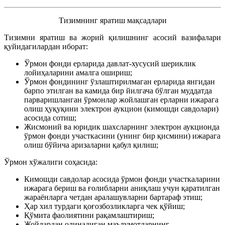
Тизимнинг яратиш мақсадлари
Тизимни яратиш ва жорий қилишнинг асосий вазифалари
қуйидагилардан иборат:
Ўрмон фонди ерларида давлат-хусусий шериклик
лойиҳаларини амалга ошириш;
Ўрмон фондининг ўзлаштирилмаган ерларида янгидан
барпо этилган ва камида бир йилгача бўлган муддатда
парваришланган ўрмонлар жойлашган ерларни ижарага
олиш ҳуқуқини электрон аукцион (кимошди савдолари)
асосида сотиш;
Жисмоний ва юридик шахсларнинг электрон аукционда
ўрмон фонди участкасини (унинг бир қисмини) ижарага
олиш бўйича аризаларни қабул қилиш;
Ўрмон хўжалиги соҳасида:
Кимошди савдолар асосида ўрмон фонди участкаларини
ижарага бериш ва ғолибларни аниқлаш учун қаратилган
жараёнларга четдан аралашувларни бартараф этиш;
Ҳар хил турдаги қоғозбозликларга чек қўйиш;
Қўмита фаолиятини рақамлаштириш;
Жойлардан олинадиган маълумотларнинг