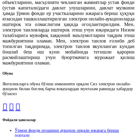
объектларини, масъулияти чекланган жамиятлар устав фонди
(устав капитали)даги давлат улушларини, давлат мулкини
ҳамда ўрмон фонди ер участкаларини ижарага бериш ҳуқуқи
юзасидан ташкиллаштирилган электрон онлайн-аукционларда
иштирок эта олмаслигим ҳақида огоҳлантирилдим. Мен,
электрон танловларда иштирок этиш учун юқоридаги Низом
талабларига мувофиқ хаққоний маълумотларни тақдим этиш
мажбуриятини оламан. Мен, электрон танлов ғолиби деб
топилган тақдиримда, электрон танлов якунланган кундан
бошлаб беш иш куни мобайнида тегишли қарорни
расмийлаштириш учун буюртмачига мурожаат қилиш
мажбуриятини оламан.
Обуна
Янгиликларга обуна бўлиш имконияти орқали Сиз электрон онлайн-
аукцион билан боғлиқ барча воқеалардан мунтазам равишда хабардор
бўласиз
Фойдали ҳаволалар
Ўрмон фонди ерларини аукцион орқали ижарага бериш
портали