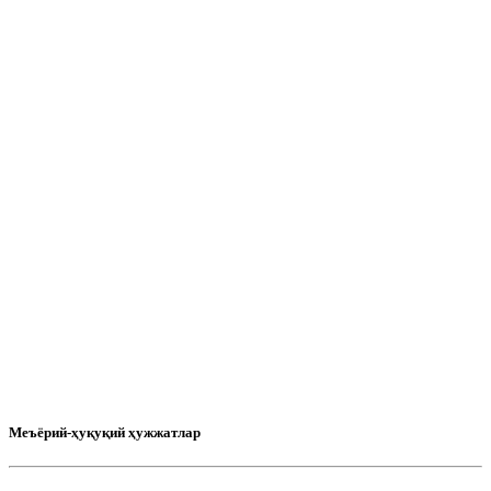
Меъёрий-ҳуқуқий ҳужжатлар