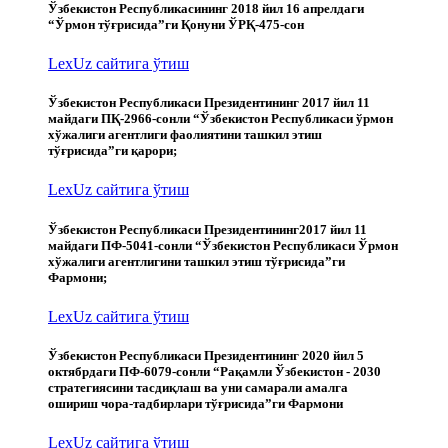
Ўзбекистон Республикасининг 2018 йил 16 апрелдаги
“Ўрмон тўғрисида”ги Қонуни ЎРҚ-475-сон
LexUz сайтига ўтиш
Ўзбекистон Республикаси Президентининг 2017 йил 11
майдаги ПҚ-2966-сонли “Ўзбекистон Республикаси ўрмон
хўжалиги агентлиги фаолиятини ташкил этиш
тўғрисида”ги қарори;
LexUz сайтига ўтиш
Ўзбекистон Республикаси Президентининг2017 йил 11
майдаги ПФ-5041-сонли “Ўзбекистон Республикаси Ўрмон
хўжалиги агентлигини ташкил этиш тўғрисида”ги
Фармони;
LexUz сайтига ўтиш
Ўзбекистон Республикаси Президентининг 2020 йил 5
октябрдаги ПФ-6079-сонли “Рақамли Ўзбекистон - 2030
стратегиясини тасдиқлаш ва уни самарали амалга
ошириш чора-тадбирлари тўғрисида”ги Фармони
LexUz сайтига ўтиш