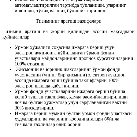
автоматлаштирилган тартибда тўпланиши, уларнинг
ишончли, тўлиқ ва аниқ бўлишига эришиш.
Тизимнинг яратиш вазифалари
Тизимни яратиш ва жорий қилишдан асосий мақсадлари
қуйидагилар:
Ўрмон хўжалиги соҳасида ижарага бериш учун
электрон аукционга қўйиладиган ўрмон фонди
участкалари майдонларининг прогноз кўрсаткичларини
100% етказиш.
Жисмоний ва юридик шахсларнинг ўрмон фонди
участкасини (унинг бир қисмини) электрон аукцион
асосида ижарага олиш бўйича таклифларни 100%
электрон шаклда қабул қилиш.
Ўрмон фонди участкаларини ижарага бериш бўйича
келиб тушган таклифлар, ҳамда расмийлаштирилиши
лозим бўлган ҳужжатлар учун сарфланадиган вақтни
30% қисқартириш.
Ижарага бериш мумкин бўлган ўрмон фонди участкаси
ҳудудларини ва уларнинг координаталари бўйича
тизимли таҳлиллар олиб бориш.