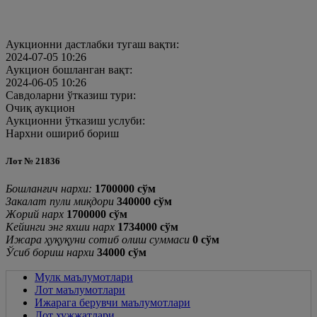
Аукционни дастлабки тугаш вақти:
2024-07-05 10:26
Аукцион бошланган вақт:
2024-06-05 10:26
Савдоларни ўтказиш тури:
Очиқ аукцион
Аукционни ўтказиш услуби:
Нархни ошириб бориш
Лот № 21836
Бошланғич нархи:
1700000 cўм
Закалат пули миқдори
340000 cўм
Жорий нарх
1700000
cўм
Кейинги энг яхши нарх
1734000
cўм
Ижара ҳуқуқуни сотиб олиш суммаси
0
cўм
Ўсиб бориш нархи
34000 cўм
Мулк маълумотлари
Лот маълумотлари
Ижарага берувчи маълумотлари
Лот хужжатлари