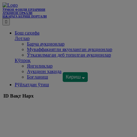
ЎРМОН ФОНДИ ЕРЛАРИНИ
АУКЦИОН ОРҚАЛИ
ИЖАРАГА БEРИШ ПОРТАЛИ
Бош саҳифа
Лотлар
Барча аукционлар
Муваффақиятли якунланган аукционлар
Ўтказилмаган деб топилган аукционлар
Кўпроқ
Янгиликлар
Аукцион ҳақида
Боғланиш
Кириш
Рўйхатдан ўтиш
ID
Вақт
Нарх