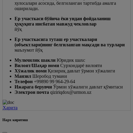
хулосалари асосида, белгиланган тартибда амалга
оширилади.
Ер участкаси бўйича ёки ундан фойдаланиш
ҳуқуқига нисбатан мавжуд чекловлар
йўқ
Ер участкасига туташ ер участкалари
(объектлари)нинг белгиланган мақсади ва турлари
маълумот йўқ
Мулкчилик шакли
Юридик шахс
Вилоят/Шаҳар номи
Сурхондарё вилояти
Хўжалик номи
Қизириқ давлат ўрмон хўжалиги
Манзил
Шеробод тумани
Телефон
+99890 99 964-29-64
Ижарага берувчи
Ўрмон хўжалиги давлат қўмитаси
Электрон почта
qiziriqdox@urmon.uz
Харита
Нарх киритиш