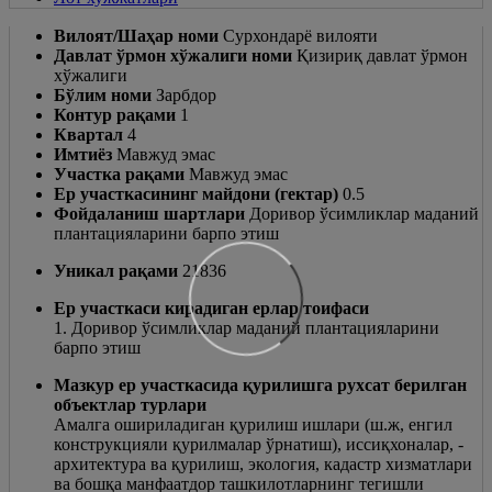
Вилоят/Шаҳар номи
Сурхондарё вилояти
Давлат ўрмон хўжалиги номи
Қизириқ давлат ўрмон
хўжалиги
Бўлим номи
Зарбдор
Контур рақами
1
Квартал
4
Имтиёз
Мавжуд эмас
Участка рақами
Мавжуд эмас
Ер участкасининг майдони (гектар)
0.5
Фойдаланиш шартлари
Доривор ўсимликлар маданий
плантацияларини барпо этиш
Уникал рақами
21836
Ер участкаси кирадиган ерлар тоифаси
1. Доривор ўсимликлар маданий плантацияларини
барпо этиш
Мазкур ер участкасида қурилишга рухсат берилган
объектлар турлари
Амалга ошириладиган қурилиш ишлари (ш.ж, енгил
конструкцияли қурилмалар ўрнатиш), иссиқхоналар, -
архитектура ва қурилиш, экология, кадастр хизматлари
ва бошқа манфаатдор ташкилотларнинг тегишли