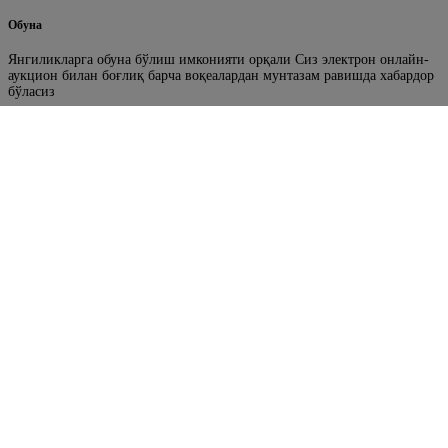
Обуна
Янгиликларга обуна бўлиш имконияти орқали Сиз электрон онлайн-
аукцион билан боғлиқ барча воқеалардан мунтазам равишда хабардор
бўласиз
Фойдали ҳаволалар
Ўрмон фонди ерларини аукцион орқали ижарага бериш
портали
Ўзбекистон Республикаси Бош прокуратураси
Ўзбекистон Республикаси Олий Мажлисининг Сенати
Ўзбекистон Республикаси Ҳукумат портали
Ўзбекистон Республикаси Ҳукумат портали
Биз билан боғланиш
“ЎРМОНТЕХНОСЕРВИС” ДАВЛАТ УНИТАР КОРХОНАСИ
Манзил : Тошкент вил. Қибрай т. Университет кўча 2 уй
Телефон: +998 (95) 195-99-29
Электрон почта манзил: texnoservis@urmon.uz
ИНН: 305638965