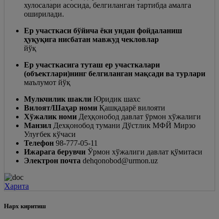
хулосалари асосида, белгиланган тартибда амалга
оширилади.
Ер участкаси бўйича ёки ундан фойдаланиш
ҳуқуқига нисбатан мавжуд чекловлар
йўқ
Ер участкасига туташ ер участкалари
(объектлари)нинг белгиланган мақсади ва турлари
маълумот йўқ
Мулкчилик шакли
Юридик шахс
Вилоят/Шаҳар номи
Қашқадарё вилояти
Хўжалик номи
Деҳқонобод давлат ўрмон хўжалиги
Манзил
Дехқонобод тумани Дўстлик МФЙ Мирзо
Улуғбек кўчаси
Телефон
98-777-05-11
Ижарага берувчи
Ўрмон хўжалиги давлат қўмитаси
Электрон почта
dehqonobod@urmon.uz
Харита
Нарх киритиш