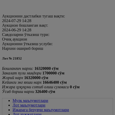
Аукционни дастлабки тугаш вақти:
2024-07-29 14:28
Аукцион бошланган вақт:
2024-06-29 14:28
Савдоларни ўтказиш тури:
Очиқ аукцион
Аукционни ўтказиш услуби:
Нархни ошириб бориш
Лот № 21852
Бошланғич нархи:
16320000 cўм
Закалат пули миқдори
1700000 cўм
Жорий нарх
16320000
cўм
Кейинги энг яхши нарх
16646400
cўм
Ижара ҳуқуқуни сотиб олиш суммаси
0
cўм
Ўсиб бориш нархи
326400 cўм
Мулк маълумотлари
Лот маълумотлари
Ижарага берувчи маълумотлари
Лот хужжатлари