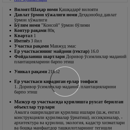
Вилоят/Шаҳар номи
Қашқадарё вилояти
Давлат ўрмон хўжалиги номи
Деҳқонобод давлат
ўрмон хўжалиги
Бўлим номи
"Консой" ўрмон бўлими
Контур рақами
80қ
Квартал
1
Имтиёз
3 йил
Участка рақами
Мавжуд эмас
Ер участкасининг майдони (гектар)
16.0
Фойдаланиш шартлари
Доривор ўсимликлар маданий
плантацияларини барпо этиш
Уникал рақами
21852
Ер участкаси кирадиган ерлар тоифаси
1. Доривор ўсимликлар маданий плантацияларини
барпо этиш
Мазкур ер участкасида қурилишга рухсат берилган
объектлар турлари
Амалга ошириладиган қурилиш ишлари (ш.ж, енгил
конструкцияли қурилмалар ўрнатиш), иссиқхоналар, -
архитектура ва қурилиш, экология, кадастр хизматлари
ва бошқа манфаатдор ташкилотларнинг тегишли