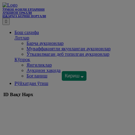
ЎРМОН ФОНДИ ЕРЛАРИНИ
АУКЦИОН ОРҚАЛИ
ИЖАРАГА БEРИШ ПОРТАЛИ
Бош саҳифа
Лотлар
Барча аукционлар
Муваффақиятли якунланган аукционлар
Ўтказилмаган деб топилган аукционлар
Кўпроқ
Янгиликлар
Аукцион ҳақида
Боғланиш
Кириш
Рўйхатдан ўтиш
ID
Вақт
Нарх