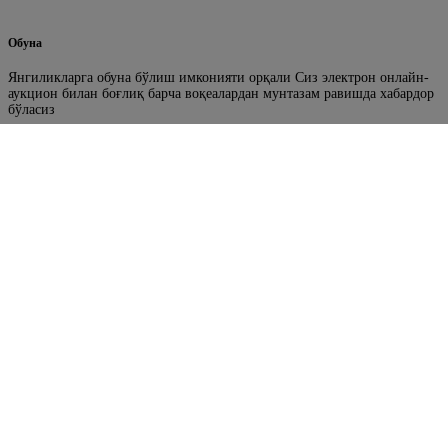
Обуна
Янгиликларга обуна бўлиш имконияти орқали Сиз электрон онлайн-
аукцион билан боғлиқ барча воқеалардан мунтазам равишда хабардор
бўласиз
Фойдали ҳаволалар
Ўрмон фонди ерларини аукцион орқали ижарага бериш
портали
Ўзбекистон Республикаси Бош прокуратураси
Ўзбекистон Республикаси Олий Мажлисининг Сенати
Ўзбекистон Республикаси Ҳукумат портали
Ўзбекистон Республикаси Ҳукумат портали
Биз билан боғланиш
“ЎРМОНТЕХНОСЕРВИС” ДАВЛАТ УНИТАР КОРХОНАСИ
Манзил : Тошкент вил. Қибрай т. Университет кўча 2 уй
Телефон: +998 (95) 195-99-29
Электрон почта манзил: texnoservis@urmon.uz