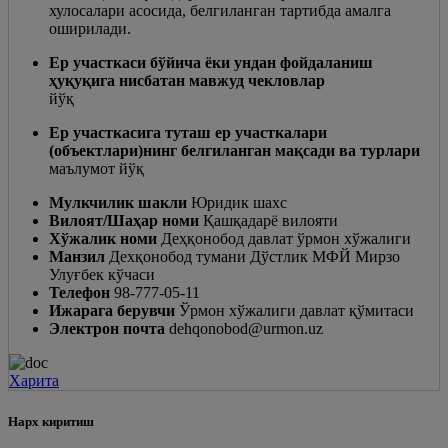
хулосалари асосида, белгиланган тартибда амалга
оширилади.
Ер участкаси бўйича ёки ундан фойдаланиш
ҳуқуқига нисбатан мавжуд чекловлар
йўқ
Ер участкасига туташ ер участкалари
(объектлари)нинг белгиланган мақсади ва турлари
маълумот йўқ
Мулкчилик шакли
Юридик шахс
Вилоят/Шаҳар номи
Қашқадарё вилояти
Хўжалик номи
Деҳқонобод давлат ўрмон хўжалиги
Манзил
Дехқонобод тумани Дўстлик МФЙ Мирзо
Улуғбек кўчаси
Телефон
98-777-05-11
Ижарага берувчи
Ўрмон хўжалиги давлат қўмитаси
Электрон почта
dehqonobod@urmon.uz
Харита
Нарх киритиш