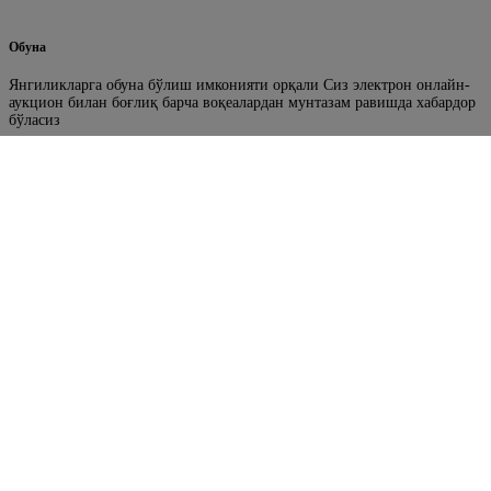
Обуна
Янгиликларга обуна бўлиш имконияти орқали Сиз электрон онлайн-
аукцион билан боғлиқ барча воқеалардан мунтазам равишда хабардор
бўласиз
Фойдали ҳаволалар
Ўрмон фонди ерларини аукцион орқали ижарага бериш
портали
Ўзбекистон Республикаси Бош прокуратураси
Ўзбекистон Республикаси Олий Мажлисининг Сенати
Ўзбекистон Республикаси Ҳукумат портали
Ўзбекистон Республикаси Ҳукумат портали
Биз билан боғланиш
“ЎРМОНТЕХНОСЕРВИС” ДАВЛАТ УНИТАР КОРХОНАСИ
Манзил : Тошкент вил. Қибрай т. Университет кўча 2 уй
Телефон: +998 (95) 195-99-29
Электрон почта манзил: texnoservis@urmon.uz