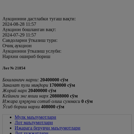
Аукционни дастлабки тугаш вақти:
2024-08-28 11:57
Аукцион бошланган вақт:
2024-07-29 11:57
Савдоларни ўтказиш тури:
Очиқ аукцион
Аукционни ўтказиш услуби:
Нархни ошириб бориш
Лот № 21854
Бошланғич нархи:
20400000 cўм
Закалат пули миқдори
1700000 cўм
Жорий нарх
20400000
cўм
Кейинги энг яхши нарх
20808000
cўм
Ижара ҳуқуқуни сотиб олиш суммаси
0
cўм
Ўсиб бориш нархи
408000 cўм
Мулк маълумотлари
Лот маълумотлари
Ижарага берувчи маълумотлари
Лот хужжатлари