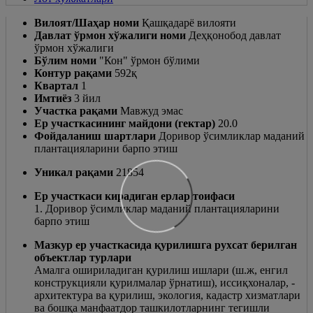
Вилоят/Шаҳар номи
Қашқадарё вилояти
Давлат ўрмон хўжалиги номи
Деҳқонобод давлат
ўрмон хўжалиги
Бўлим номи
"Кон" ўрмон бўлими
Контур рақами
592қ
Квартал
1
Имтиёз
3 йил
Участка рақами
Мавжуд эмас
Ер участкасининг майдони (гектар)
20.0
Фойдаланиш шартлари
Доривор ўсимликлар маданий
плантацияларини барпо этиш
Уникал рақами
21854
Ер участкаси кирадиган ерлар тоифаси
1. Доривор ўсимликлар маданий плантацияларини
барпо этиш
Мазкур ер участкасида қурилишга рухсат берилган
объектлар турлари
Амалга ошириладиган қурилиш ишлари (ш.ж, енгил
конструкцияли қурилмалар ўрнатиш), иссиқхоналар, -
архитектура ва қурилиш, экология, кадастр хизматлари
ва бошқа манфаатдор ташкилотларнинг тегишли