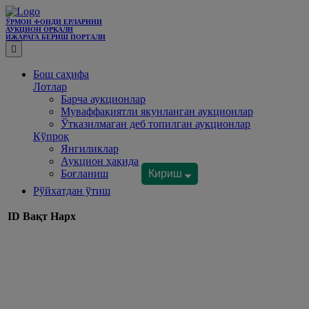
ЎРМОН ФОНДИ ЕРЛАРИНИ
АУКЦИОН ОРҚАЛИ
ИЖАРАГА БEРИШ ПОРТАЛИ
Бош саҳифа
Лотлар
Барча аукционлар
Муваффақиятли якунланган аукционлар
Ўтказилмаган деб топилган аукционлар
Кўпроқ
Янгиликлар
Аукцион ҳақида
Боғланиш
Кириш
Рўйхатдан ўтиш
ID
Вақт
Нарх