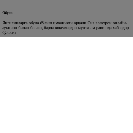
Обуна
Янгиликларга обуна бўлиш имконияти орқали Сиз электрон онлайн-
аукцион билан боғлиқ барча воқеалардан мунтазам равишда хабардор
бўласиз
Фойдали ҳаволалар
Ўрмон фонди ерларини аукцион орқали ижарага бериш
портали
Ўзбекистон Республикаси Бош прокуратураси
Ўзбекистон Республикаси Олий Мажлисининг Сенати
Ўзбекистон Республикаси Ҳукумат портали
Ўзбекистон Республикаси Ҳукумат портали
Биз билан боғланиш
“ЎРМОНТЕХНОСЕРВИС” ДАВЛАТ УНИТАР КОРХОНАСИ
Манзил : Тошкент вил. Қибрай т. Университет кўча 2 уй
Телефон: +998 (95) 195-99-29
Электрон почта манзил: texnoservis@urmon.uz