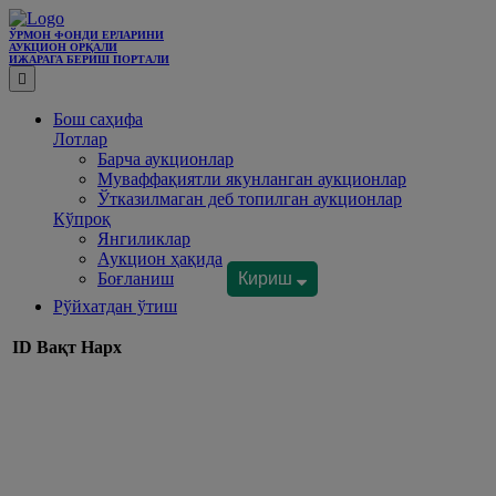
ЎРМОН ФОНДИ ЕРЛАРИНИ
АУКЦИОН ОРҚАЛИ
ИЖАРАГА БEРИШ ПОРТАЛИ
Бош саҳифа
Лотлар
Барча аукционлар
Муваффақиятли якунланган аукционлар
Ўтказилмаган деб топилган аукционлар
Кўпроқ
Янгиликлар
Аукцион ҳақида
Боғланиш
Кириш
Рўйхатдан ўтиш
ID
Вақт
Нарх