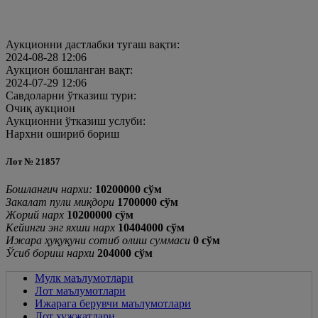
Аукционни дастлабки тугаш вақти:
2024-08-28 12:06
Аукцион бошланган вақт:
2024-07-29 12:06
Савдоларни ўтказиш тури:
Очиқ аукцион
Аукционни ўтказиш услуби:
Нархни ошириб бориш
Лот № 21857
Бошланғич нархи:
10200000 cўм
Закалат пули миқдори
1700000 cўм
Жорий нарх
10200000
cўм
Кейинги энг яхши нарх
10404000
cўм
Ижара ҳуқуқуни сотиб олиш суммаси
0
cўм
Ўсиб бориш нархи
204000 cўм
Мулк маълумотлари
Лот маълумотлари
Ижарага берувчи маълумотлари
Лот хужжатлари