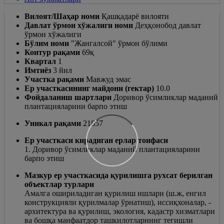
Вилоят/Шаҳар номи
Қашқадарё вилояти
Давлат ўрмон хўжалиги номи
Деҳқонобод давлат
ўрмон хўжалиги
Бўлим номи
"Жангалсой" ўрмон бўлими
Контур рақами
69қ
Квартал
1
Имтиёз
3 йил
Участка рақами
Мавжуд эмас
Ер участкасининг майдони (гектар)
10.0
Фойдаланиш шартлари
Доривор ўсимликлар маданий
плантацияларини барпо этиш
Уникал рақами
21857
Ер участкаси кирадиган ерлар тоифаси
1. Доривор ўсимликлар маданий плантацияларини
барпо этиш
Мазкур ер участкасида қурилишга рухсат берилган
объектлар турлари
Амалга ошириладиган қурилиш ишлари (ш.ж, енгил
конструкцияли қурилмалар ўрнатиш), иссиқхоналар, -
архитектура ва қурилиш, экология, кадастр хизматлари
ва бошқа манфаатдор ташкилотларнинг тегишли