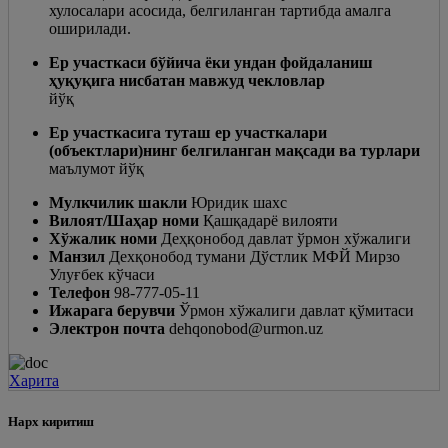
хулосалари асосида, белгиланган тартибда амалга
оширилади.
Ер участкаси бўйича ёки ундан фойдаланиш
ҳуқуқига нисбатан мавжуд чекловлар
йўқ
Ер участкасига туташ ер участкалари
(объектлари)нинг белгиланган мақсади ва турлари
маълумот йўқ
Мулкчилик шакли
Юридик шахс
Вилоят/Шаҳар номи
Қашқадарё вилояти
Хўжалик номи
Деҳқонобод давлат ўрмон хўжалиги
Манзил
Дехқонобод тумани Дўстлик МФЙ Мирзо
Улуғбек кўчаси
Телефон
98-777-05-11
Ижарага берувчи
Ўрмон хўжалиги давлат қўмитаси
Электрон почта
dehqonobod@urmon.uz
Харита
Нарх киритиш