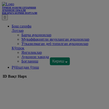
ЎРМОН ФОНДИ ЕРЛАРИНИ
АУКЦИОН ОРҚАЛИ
ИЖАРАГА БEРИШ ПОРТАЛИ
Бош саҳифа
Лотлар
Барча аукционлар
Муваффақиятли якунланган аукционлар
Ўтказилмаган деб топилган аукционлар
Кўпроқ
Янгиликлар
Аукцион ҳақида
Боғланиш
Кириш
Рўйхатдан ўтиш
ID
Вақт
Нарх