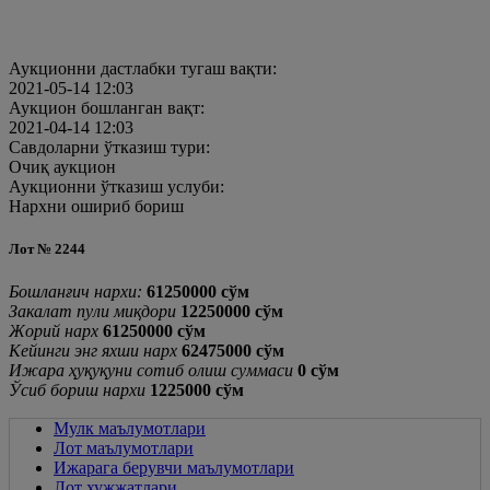
Аукционни дастлабки тугаш вақти:
2021-05-14 12:03
Аукцион бошланган вақт:
2021-04-14 12:03
Савдоларни ўтказиш тури:
Очиқ аукцион
Аукционни ўтказиш услуби:
Нархни ошириб бориш
Лот № 2244
Бошланғич нархи:
61250000 cўм
Закалат пули миқдори
12250000 cўм
Жорий нарх
61250000
cўм
Кейинги энг яхши нарх
62475000
cўм
Ижара ҳуқуқуни сотиб олиш суммаси
0
cўм
Ўсиб бориш нархи
1225000 cўм
Мулк маълумотлари
Лот маълумотлари
Ижарага берувчи маълумотлари
Лот хужжатлари