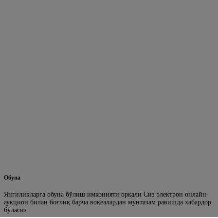
Обуна
Янгиликларга обуна бўлиш имконияти орқали Сиз электрон онлайн-
аукцион билан боғлиқ барча воқеалардан мунтазам равишда хабардор
бўласиз