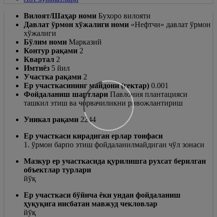
Вилоят/Шаҳар номи
Бухоро вилояти
Давлат ўрмон хўжалиги номи
«Нефтчи» давлат ўрмон
хўжалиги
Бўлим номи
Марказий
Контур рақами
2
Квартал
2
Имтиёз
5 йил
Участка рақами
2
Ер участкасининг майдони (гектар)
0.001
Фойдаланиш шартлари
Павлония плантацияси
ташкил этиш ва чорвачиликни ривожлантириш
Уникал рақами
2244
Ер участкаси кирадиган ерлар тоифаси
1. ўрмон барпо этиш фойдаланилмайдиган чўл зонаси
Мазкур ер участкасида қурилишга рухсат берилган
объектлар турлари
йўқ
Ер участкаси бўйича ёки ундан фойдаланиш
ҳуқуқига нисбатан мавжуд чекловлар
йўқ