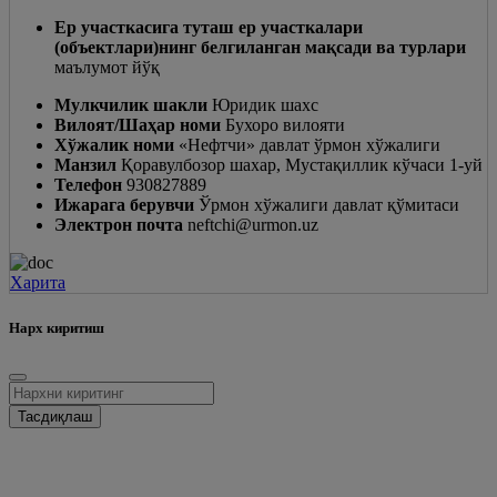
Ер участкасига туташ ер участкалари
(объектлари)нинг белгиланган мақсади ва турлари
маълумот йўқ
Мулкчилик шакли
Юридик шахс
Вилоят/Шаҳар номи
Бухоро вилояти
Хўжалик номи
«Нефтчи» давлат ўрмон хўжалиги
Манзил
Қоравулбозор шахар, Мустақиллик кўчаси 1-уй
Телефон
930827889
Ижарага берувчи
Ўрмон хўжалиги давлат қўмитаси
Электрон почта
neftchi@urmon.uz
Харита
Нарх киритиш
Тасдиқлаш