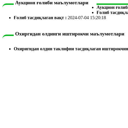
Аукцион ғолиби маълумотлари
Аукцион ғолиб
Ғолиб тасдиқл
Ғолиб тасдиқлаган вақт :
2024-07-04 15:20:18
Охиргидан олдинги иштирокчи маълумотлари
Охиригидан олдин таклифни тасдиқлаган иштирокчин