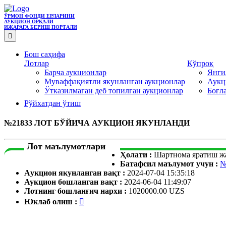
ЎРМОН ФОНДИ ЕРЛАРИНИ
АУКЦИОН ОРҚАЛИ
ИЖАРАГА БEРИШ ПОРТАЛИ
Бош саҳифа
Лотлар
Кўпроқ
Барча аукционлар
Янги
Муваффақиятли якунланган аукционлар
Аукц
Ўтказилмаган деб топилган аукционлар
Боғл
Рўйхатдан ўтиш
№21833 ЛОТ БЎЙИЧА АУКЦИОН ЯКУНЛАНДИ
Лот маълумотлари
Ҳолати :
Шартнома яратиш ж
Батафсил маълумот учун :
№
Aукцион якунланган вақт :
2024-07-04 15:35:18
Аукцион бошланган вақт :
2024-06-04 11:49:07
Лотнинг бошланғич нархи :
1020000.00 UZS
Юклаб олиш :