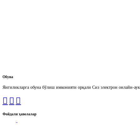
Обуна
Янгиликларга обуна бўлиш имконияти орқали Сиз электрон онлайн-аук
Фойдали ҳаволалар
Ўрмон фонди ерларини аукцион орқали ижарага бериш портали
Ўзбекистон Республикаси Бош прокуратураси
Ўзбекистон Республикаси Олий Мажлисининг Сенати
Ўзбекистон Республикаси Ҳукумат портали