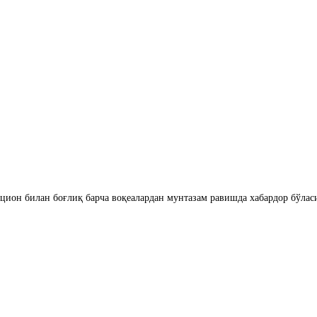
цион билан боғлиқ барча воқеалардан мунтазам равишда хабардор бўлас