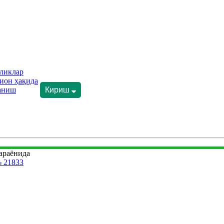
ликлар
ион ҳақида
аниш
Кириш
араёнида
 21833