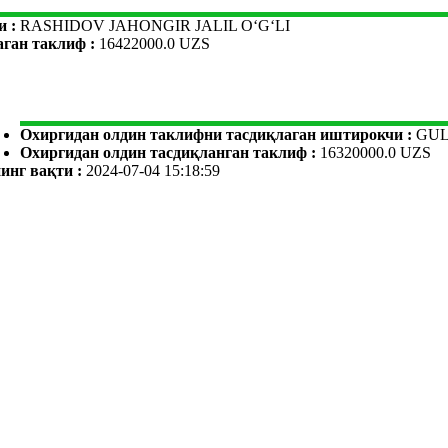
и :
RASHIDOV JAHONGIR JALIL O‘G‘LI
аган таклиф :
16422000.0 UZS
Охиргидан олдин таклифни тасдиқлаган иштирокчи :
GUL
Охиргидан олдин тасдиқланган таклиф :
16320000.0 UZS
инг вақти :
2024-07-04 15:18:59